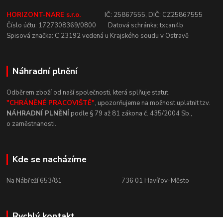
HORIZONT-NARE s.r.o.
IČ:
25867555,
DIČ:
CZ25867555
Číslo
účtu:
1727308369/0800
Datová
schránka:
txcan4b
Spisová
značka:
C
23192
vedená u
Krajského
soudu v
Ostravě
Náhradní plnění
Odběrem zboží od naší společnosti, která
splňuje statut
"CHRÁNĚNÉ
PRACOVIŠTĚ"
, upozorňujeme na
možnost uplatnit tzv.
NÁHRADNÍ
PLNĚNÍ
podle § 79 až 81 zákona č.
435/2004 Sb.,
o
zaměstnanosti.
Kde se nacházíme
Na Nábřeží 653/81 736
01
Havířov-Město
Rychlý kontakt