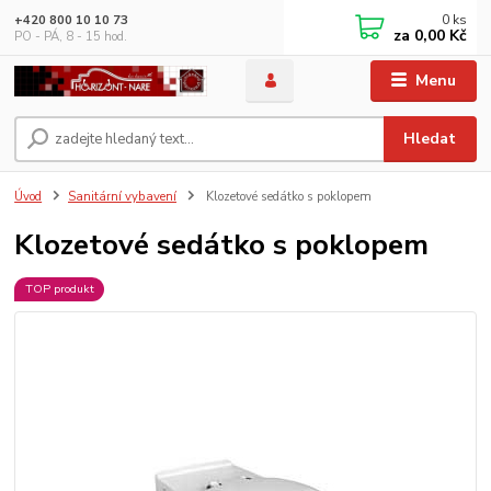
0
ks
+420 800 10 10 73
za
0,00 Kč
PO - PÁ, 8 - 15 hod.
Menu
Hledat
Úvod
Sanitární vybavení
Klozetové sedátko s poklopem
Klozetové sedátko s poklopem
TOP produkt