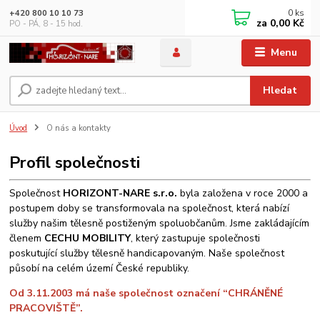
0
ks
+420 800 10 10 73
za
0,00 Kč
PO - PÁ, 8 - 15 hod.
Menu
Hledat
Úvod
O nás a kontakty
Profil společnosti
Společnost
HORIZONT-NARE s.r.o.
byla
založena v roce 2000 a
postupem doby se
transformovala na společnost, která nabízí
služby našim tělesně postiženým
spoluobčanům.
Jsme zakládajícím
členem
CECHU
MOBILITY
, který zastupuje společnosti
poskutující služby tělesně handicapovaným.
Naše společnost
působí na celém území
České republiky.
Od 3.11.2003 má naše společnost označení “CHRÁNĚNÉ
PRACOVIŠTĚ”.