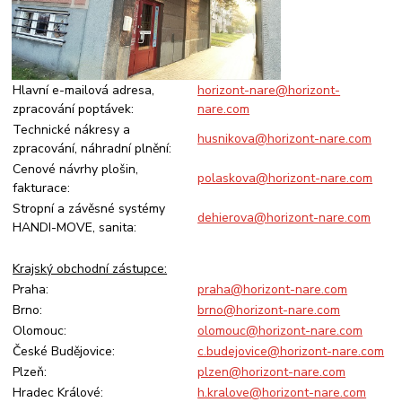
Hlavní e-mailová adresa,
horizont-nare@horizont-
zpracování poptávek:
nare.com
Technické nákresy a
husnikova@horizont-nare.com
zpracování, náhradní plnění:
Cenové návrhy plošin,
polaskova@horizont-nare.com
fakturace:
Stropní a závěsné systémy
dehierova@horizont-nare.com
HANDI-MOVE, sanita:
Krajský obchodní zástupce:
Praha:
praha@horizont-nare.com
Brno:
brno@horizont-nare.com
Olomouc:
olomouc@horizont-nare.com
České Budějovice:
c.budejovice@horizont-nare.com
Plzeň:
plzen@horizont-nare.com
Hradec Králové:
h.kralove@horizont-nare.com