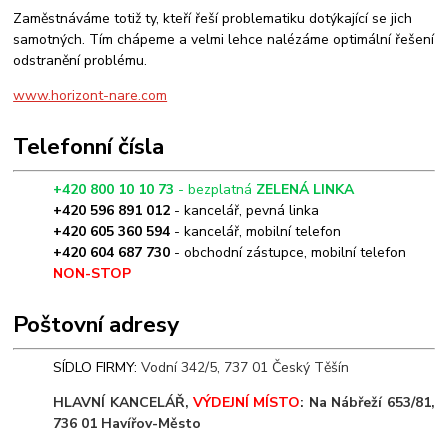
Zaměstnáváme
totiž ty, kteří řeší
problematiku dotýkající se jich
samotných.
Tím chápeme a velmi lehce nalézáme
optimální řešení
odstranění problému.
www.horizont-nare.com
Telefonní čísla
+420 800 10 10 73
- bezplatná
ZELENÁ LINKA
+420 596 891 012
- kancelář, pevná linka
+420 605 360 594
- kancelář, mobilní telefon
+420 604 687 730
- obchodní zástupce, mobilní telefon
NON-STOP
Poštovní adresy
SÍDLO FIRMY:
Vodní 342/5, 737 01 Český Těšín
HLAVNÍ KANCELÁŘ,
VÝDEJNÍ MÍSTO
:
Na Nábřeží 653/81,
736 01 Havířov-Město