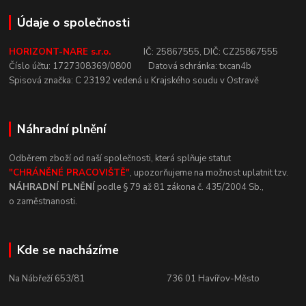
Údaje o společnosti
HORIZONT-NARE s.r.o.
IČ:
25867555,
DIČ:
CZ25867555
Číslo
účtu:
1727308369/0800
Datová
schránka:
txcan4b
Spisová
značka:
C
23192
vedená u
Krajského
soudu v
Ostravě
Náhradní plnění
Odběrem zboží od naší společnosti, která
splňuje statut
"CHRÁNĚNÉ
PRACOVIŠTĚ"
, upozorňujeme na
možnost uplatnit tzv.
NÁHRADNÍ
PLNĚNÍ
podle § 79 až 81 zákona č.
435/2004 Sb.,
o
zaměstnanosti.
Kde se nacházíme
Na Nábřeží 653/81 736
01
Havířov-Město