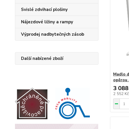
Svislé zdvihací plošiny
Nájezdové ližiny a rampy
Výprodej nadbytečných zásob
Další nabízené zboží
Madlo d
opěrou -
3 088
2 552 K