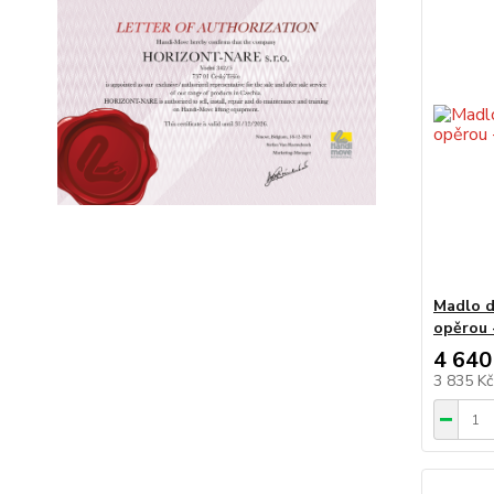
Madlo d
opěrou 
4 640
3 835 K