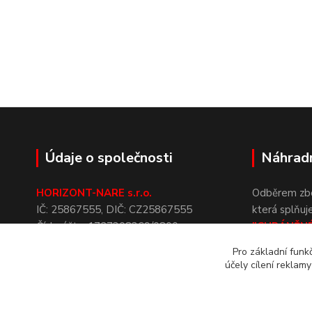
Údaje o společnosti
Náhradn
HORIZONT-NARE s.r.o.
Odběrem zbož
IČ:
25867555,
DIČ:
CZ25867555
která
splňuj
Číslo
účtu:
1727308369/0800
"CHRÁNĚN
Datová
schránka:
txcan4b
upozorňuje
Pro základní funk
Spisová
značka:
C
23192
vedená
NÁHRADNÍ
účely cílení reklam
u
Krajského
soudu v
Ostravě
zákona č.
43