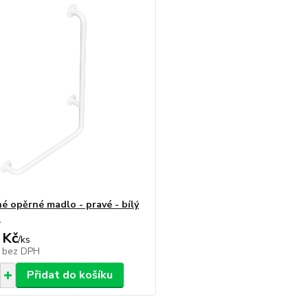
é opěrné madlo - pravé - bílý
t
 Kč
/
ks
č
bez DPH
Přidat do košíku