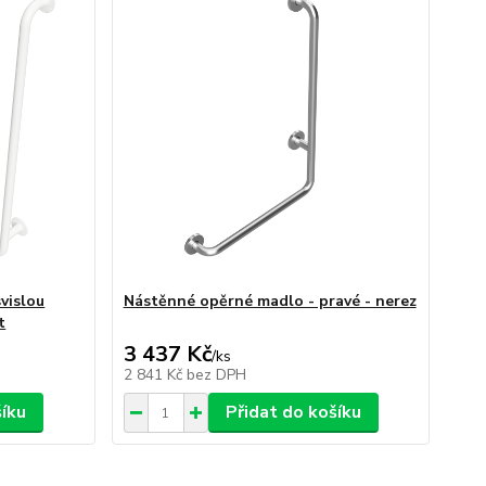
vislou
Nástěnné opěrné madlo - pravé - nerez
t
3 437 Kč
/
ks
2 841 Kč
bez DPH
šíku
Přidat do košíku