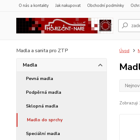
O nás a kontakty
Jak nakupovat
Obchodní podmínky
Ochr
Madla a sanita pro ZTP
Úvod
Madl
Madla
Pevná madla
Nejnově
Podpěrná madla
Zobrazuji 
Sklopná madla
Madlo do sprchy
Speciální madla