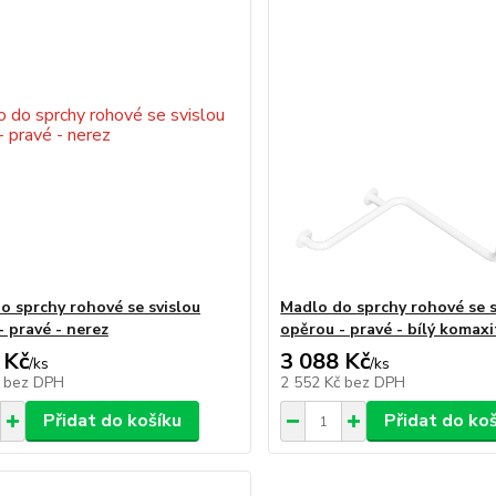
o sprchy rohové se svislou
Madlo do sprchy rohové se s
- pravé - nerez
opěrou - pravé - bílý komaxi
 Kč
3 088 Kč
/
ks
/
ks
č
bez DPH
2 552 Kč
bez DPH
Přidat do košíku
Přidat do ko