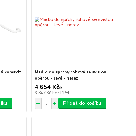
lý komaxit
Madlo do sprchy rohové se svislou
opěrou - levé - nerez
4 654 Kč
/
ks
3 847 Kč
bez DPH
šíku
Přidat do košíku