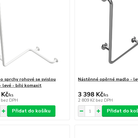
o sprchy rohové se svislou
Nástěnné opěrné madlo - le
 levé - bílý komaxit
 Kč
3 398 Kč
/
ks
/
ks
č
bez DPH
2 809 Kč
bez DPH
Přidat do košíku
Přidat do ko