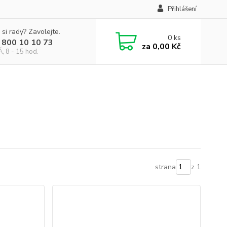
Přihlášení
 si rady? Zavolejte.
0
ks
 800 10 10 73
za
0,00 Kč
, 8 - 15 hod.
strana
z 1