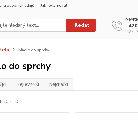
ana osobních údajů
Jak reklamovat
Nevíte
Hledat
+420
PO - PÁ
Madla
Madlo do sprchy
o do sprchy
jší
Nejlevnější
Nejdražší
1-10 z 10