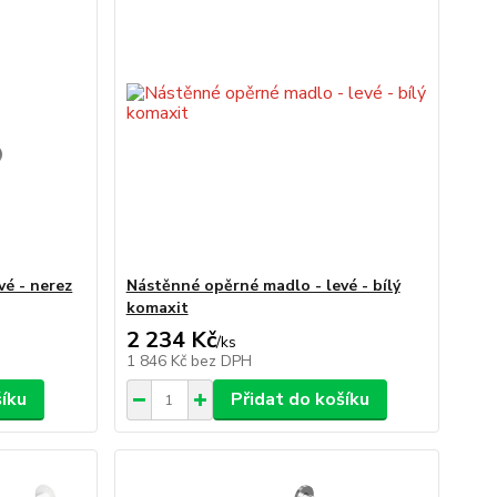
vé - nerez
Nástěnné opěrné madlo - levé - bílý
komaxit
2 234 Kč
/
ks
1 846 Kč
bez DPH
šíku
Přidat do košíku