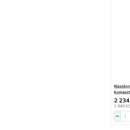
Nástěnn
komaxi
2 234
1 846 K