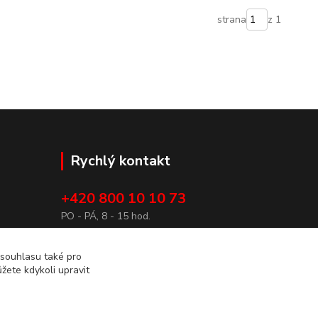
strana
z 1
Rychlý kontakt
+420 800 10 10 73
3/81
PO - PÁ, 8 - 15 hod.
horizont-nare@horizont-nare.com
 souhlasu také pro
žete kdykoli upravit