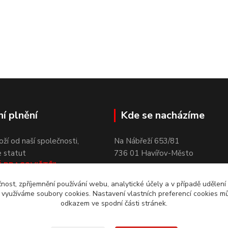
í plnění
Kde se nacházíme
í od naší společnosti,
Na Nábřeží 65
e statut
736
01
Havířov-Město
É
PRACOVIŠTĚ"
,
me na
možnost uplatnit tzv.
čnost, zpříjemnění používání webu, analytické účely a v případě udělení
PLNĚNÍ
podle § 79 až 81
y využíváme soubory cookies. Nastavení vlastních preferencí cookies mů
5/2004 Sb., o
zaměstnanosti.
odkazem ve spodní části stránek.