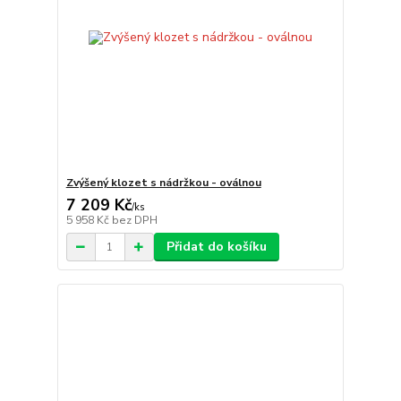
Zvýšený klozet s nádržkou - oválnou
7 209 Kč
/
ks
5 958 Kč
bez DPH
Přidat do košíku