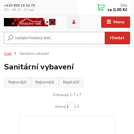
0
ks
+420 800 10 10 73
za
0,00 Kč
PO - PÁ, 8 - 15 hod.
Menu
Hledat
Úvod
Sanitární vybavení
Sanitární vybavení
Nejnovější
Nejlevnější
Nejdražší
Zobrazuji 1-7 z 7
strana
z 1