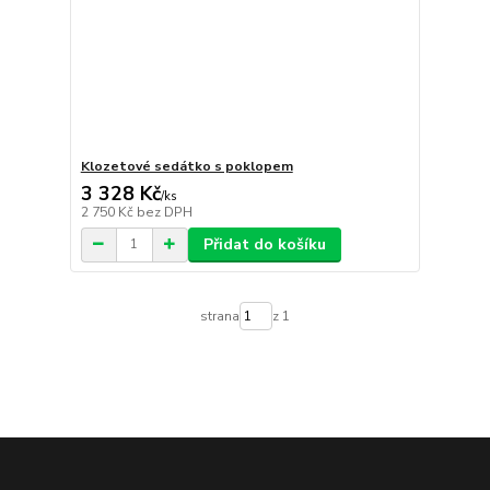
Klozetové sedátko s poklopem
3 328 Kč
/
ks
2 750 Kč
bez DPH
Přidat do košíku
strana
z 1