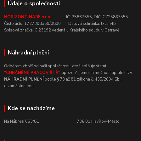
Údaje o společnosti
HORIZONT-NARE s.r.o.
IČ:
25867555,
DIČ:
CZ25867555
Číslo
účtu:
1727308369/0800
Datová
schránka:
txcan4b
Spisová
značka:
C
23192
vedená u
Krajského
soudu v
Ostravě
Náhradní plnění
Odběrem zboží od naší společnosti, která
splňuje statut
"CHRÁNĚNÉ
PRACOVIŠTĚ"
, upozorňujeme na
možnost uplatnit tzv.
NÁHRADNÍ
PLNĚNÍ
podle § 79 až 81 zákona č.
435/2004 Sb.,
o
zaměstnanosti.
Kde se nacházíme
Na Nábřeží 653/81 736
01
Havířov-Město