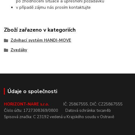
po zhodnocení situace a upřesnění požadavků
v případě zájmu nás prosím kontaktujte
Zboží zařazeno v kategoriích
Zdvihací systém HANDI-MOVE
Zvedáky
Údaje o společnosti
HORIZONT-NARE s.r.o.
IČ:
25867555,
DIČ:
CZ25867555
Číslo
účtu:
1727308369/0800
Datová
schránka:
txcan4b
Spisová
značka:
C
23192
vedená u
Krajského
soudu v
Ostravě