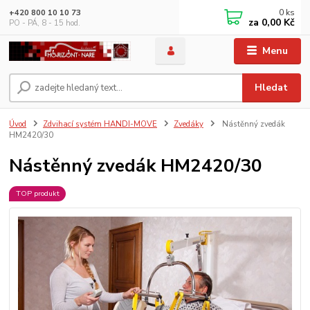
0
ks
+420 800 10 10 73
za
0,00 Kč
PO - PÁ, 8 - 15 hod.
Menu
Hledat
Úvod
Zdvihací systém HANDI-MOVE
Zvedáky
Nástěnný zvedák
HM2420/30
Nástěnný zvedák HM2420/30
TOP produkt