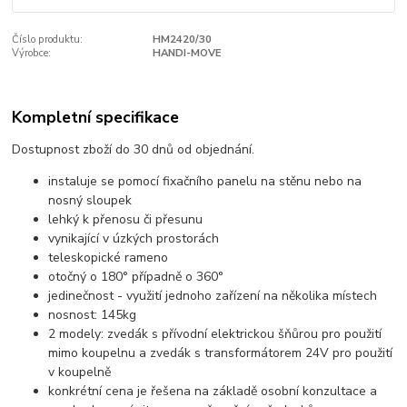
Číslo produktu:
HM2420/30
Výrobce:
HANDI-MOVE
Kompletní specifikace
Dostupnost zboží do 30 dnů od objednání.
instaluje se pomocí fixačního panelu na stěnu nebo na
nosný sloupek
lehký k přenosu či přesunu
vynikající v úzkých prostorách
teleskopické rameno
otočný o 180° případně o 360°
jedinečnost - využití jednoho zařízení na několika místech
nosnost: 145kg
2 modely: zvedák s přívodní elektrickou šňůrou pro použití
mimo koupelnu a zvedák s transformátorem 24V pro použití
v koupelně
konkrétní cena je řešena na základě osobní konzultace a