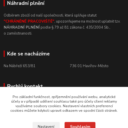
Náhradní plnění
Odběrem zboží od naší společnosti, která
splňuje statut
"CHRÁNĚNÉ
PRACOVIŠTĚ"
, upozorňujeme na
možnost uplatnit tzv.
NÁHRADNÍ
PLNĚNÍ
podle § 79 až 81 zákona č.
435/2004 Sb.,
o
zaměstnanosti.
Kde se nacházíme
Na Nábřeží 653/81 736
01
Havířov-Město
Rychlý kontakt
Pro základní funkčnost, zpříjemnění používání webu, analytické
+420 800 10 10 73
účely a v případě udělení souhlasu také pro účely cílení reklamy
PO - PÁ, 8 - 15 hod.
využíváme soubory cookies. Nastavení vlastních preferencí
cookies můžete kdykoli upravit odkazem ve spodní části stránek.
horizont-nare@horizont-nare.com
Souhlasím
Nastavení