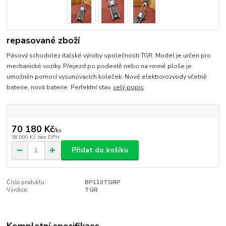
repasované zboží
Pásový schodolez italské výroby společnosti TGR. Model je určen pro
mechanické vozíky. Přejezd po podestě nebo na rovné ploše je
umožněn pomocí vysunovacích koleček. Nové elektrorozvody včetně
baterie, nová baterie. Perfektní stav.
celý popis
70 180 Kč
/
ks
58 000 Kč
bez DPH
Přidat do košíku
Číslo produktu:
BP110TGRP
Výrobce:
TGR
Kompletní specifikace