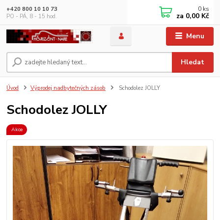
0
ks
+420 800 10 10 73
za
0,00 Kč
PO - PÁ, 8 - 15 hod.
Menu
Hledat
Úvod
Výprodej nadbytečných zásob
Schodolez JOLLY
Schodolez JOLLY
Akce