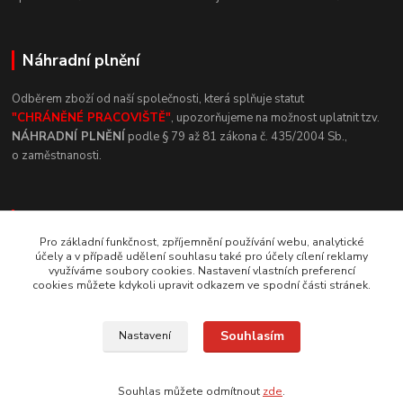
Náhradní plnění
Odběrem zboží od naší společnosti, která
splňuje statut
"CHRÁNĚNÉ
PRACOVIŠTĚ"
, upozorňujeme na
možnost uplatnit tzv.
NÁHRADNÍ
PLNĚNÍ
podle § 79 až 81 zákona č.
435/2004 Sb.,
o
zaměstnanosti.
Kde se nacházíme
Pro základní funkčnost, zpříjemnění používání webu, analytické
účely a v případě udělení souhlasu také pro účely cílení reklamy
Na Nábřeží 653/81 736
01
Havířov-Město
využíváme soubory cookies. Nastavení vlastních preferencí
cookies můžete kdykoli upravit odkazem ve spodní části stránek.
Rychlý kontakt
Souhlasím
Nastavení
+420 800 10 10 73
PO - PÁ, 8 - 15 hod.
Souhlas můžete odmítnout
zde
.