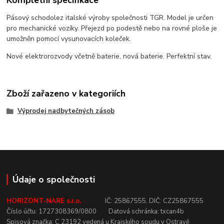
Pásový schodolez italské výroby společnosti TGR. Model je určen
pro mechanické vozíky. Přejezd po podestě nebo na rovné ploše je
umožněn pomocí vysunovacích koleček.
Nové elektrorozvody včetně baterie, nová baterie. Perfektní stav.
Zboží zařazeno v kategoriích
Výprodej nadbytečných zásob
Údaje o společnosti
HORIZONT-NARE s.r.o.
IČ:
25867555,
DIČ:
CZ25867555
Číslo
účtu:
1727308369/0800
Datová
schránka:
txcan4b
Spisová
značka:
C
23192
vedená u
Krajského
soudu v
Ostravě