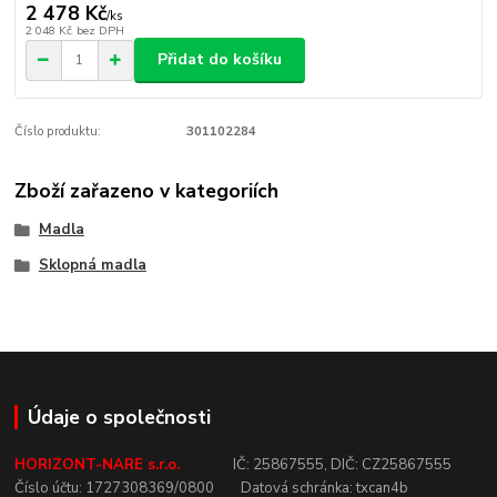
2 478 Kč
/
ks
2 048 Kč
bez DPH
Přidat do košíku
Číslo produktu:
301102284
Zboží zařazeno v kategoriích
Madla
Sklopná madla
Údaje o společnosti
HORIZONT-NARE s.r.o.
IČ:
25867555,
DIČ:
CZ25867555
Číslo
účtu:
1727308369/0800
Datová
schránka:
txcan4b