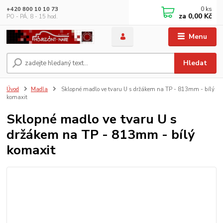
0
ks
+420 800 10 10 73
za
0,00 Kč
PO - PÁ, 8 - 15 hod.
Menu
Hledat
Úvod
Madla
Sklopné madlo ve tvaru U s držákem na TP - 813mm - bílý
komaxit
Sklopné madlo ve tvaru U s
držákem na TP - 813mm - bílý
komaxit