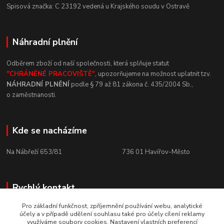
Spisová
značka:
C
23192
vedená u
Krajského
soudu v
Ostravě
Náhradní plnění
Odběrem zboží od naší společnosti, která
splňuje statut
"CHRÁNĚNÉ
PRACOVIŠTĚ"
, upozorňujeme na
možnost uplatnit tzv.
NÁHRADNÍ
PLNĚNÍ
podle § 79 až 81 zákona č.
435/2004 Sb.,
o
zaměstnanosti.
Kde se nacházíme
Na Nábřeží 653/81 736
01
Havířov-Město
Rychlý kontakt
Pro základní funkčnost, zpříjemnění používání webu, analytické
+420 800 10 10 73
účely a v případě udělení souhlasu také pro účely cílení reklamy
PO - PÁ, 8 - 15 hod.
využíváme soubory cookies. Nastavení vlastních preferencí