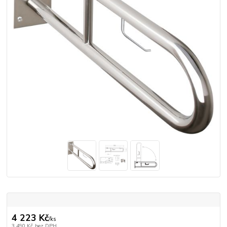
4 223 Kč
/
ks
3 490 Kč
bez DPH