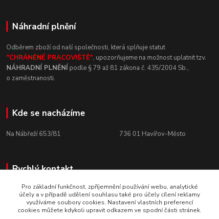
Náhradní plnění
Odběrem zboží od naší společnosti, která
splňuje statut
"CHRÁNĚNÉ
PRACOVIŠTĚ"
, upozorňujeme na
možnost uplatnit tzv.
NÁHRADNÍ
PLNĚNÍ
podle § 79 až 81 zákona č.
435/2004 Sb.,
o
zaměstnanosti.
Kde se nacházíme
Na Nábřeží 653/81 736
01
Havířov-Město
Rychlý kontakt
Pro základní funkčnost, zpříjemnění používání webu, analytické
+420 800 10 10 73
účely a v případě udělení souhlasu také pro účely cílení reklamy
PO - PÁ, 8 - 15 hod.
využíváme soubory cookies. Nastavení vlastních preferencí
cookies můžete kdykoli upravit odkazem ve spodní části stránek.