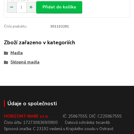
Přidat do košíku
Číslo produktu:
301102281
Zboží zařazeno v kategoriích
Madla
Sklopná madla
Údaje o společnosti
HORIZONT-NARE s.r.o.
IČ:
25867555,
DIČ:
CZ25867555
Číslo
účtu:
1727308369/0800
Datová
schránka:
txcan4b
Spisová
značka:
C
23192
vedená u
Krajského
soudu v
Ostravě