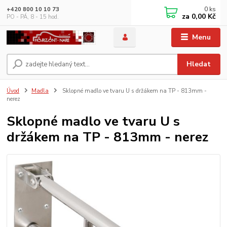
0
ks
+420 800 10 10 73
za
0,00 Kč
PO - PÁ, 8 - 15 hod.
Menu
Hledat
Úvod
Madla
Sklopné madlo ve tvaru U s držákem na TP - 813mm -
nerez
Sklopné madlo ve tvaru U s
držákem na TP - 813mm - nerez