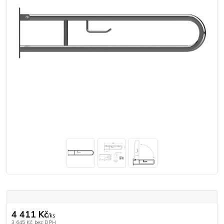
4 411 Kč
/
ks
3 645 Kč
bez DPH