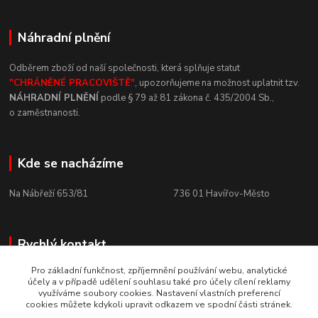
Náhradní plnění
Odběrem zboží od naší společnosti, která
splňuje statut
"CHRÁNĚNÉ
PRACOVIŠTĚ"
, upozorňujeme na
možnost uplatnit tzv.
NÁHRADNÍ
PLNĚNÍ
podle § 79 až 81 zákona č.
435/2004 Sb.,
o
zaměstnanosti.
Kde se nacházíme
Na Nábřeží 653/81 736
01
Havířov-Město
Rychlý kontakt
Pro základní funkčnost, zpříjemnění používání webu, analytické
+420 800 10 10 73
účely a v případě udělení souhlasu také pro účely cílení reklamy
PO - PÁ, 8 - 15 hod.
využíváme soubory cookies. Nastavení vlastních preferencí
cookies můžete kdykoli upravit odkazem ve spodní části stránek.
horizont-nare@horizont-nare.com