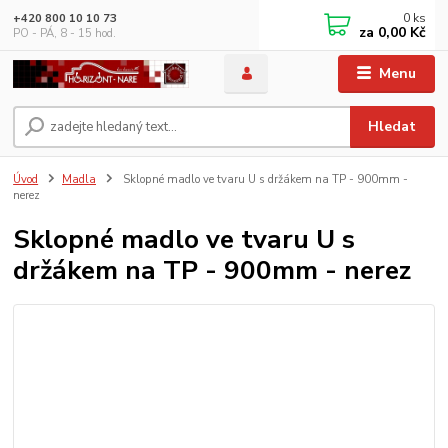
0
ks
+420 800 10 10 73
za
0,00 Kč
PO - PÁ, 8 - 15 hod.
Menu
Hledat
Úvod
Madla
Sklopné madlo ve tvaru U s držákem na TP - 900mm -
nerez
Sklopné madlo ve tvaru U s
držákem na TP - 900mm - nerez