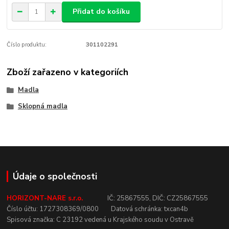
Přidat do košíku
Číslo produktu:
301102291
Zboží zařazeno v kategoriích
Madla
Sklopná madla
Údaje o společnosti
HORIZONT-NARE s.r.o.
IČ:
25867555,
DIČ:
CZ25867555
Číslo
účtu:
1727308369/0800
Datová
schránka:
txcan4b
Spisová
značka:
C
23192
vedená u
Krajského
soudu v
Ostravě