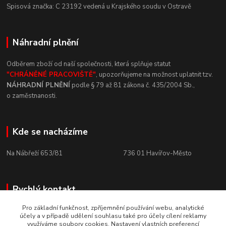
Spisová
značka:
C
23192
vedená u
Krajského
soudu v
Ostravě
Náhradní plnění
Odběrem zboží od naší společnosti, která
splňuje statut
"CHRÁNĚNÉ
PRACOVIŠTĚ"
, upozorňujeme na
možnost uplatnit tzv.
NÁHRADNÍ
PLNĚNÍ
podle § 79 až 81 zákona č.
435/2004 Sb.,
o
zaměstnanosti.
Kde se nacházíme
Na Nábřeží 653/81 736
01
Havířov-Město
Rychlý kontakt
Pro základní funkčnost, zpříjemnění používání webu, analytické
+420 800 10 10 73
účely a v případě udělení souhlasu také pro účely cílení reklamy
PO - PÁ, 8 - 15 hod.
využíváme soubory cookies. Nastavení vlastních preferencí