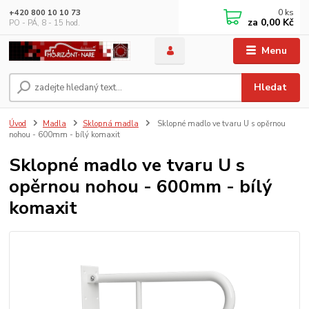
0
ks
+420 800 10 10 73
za
0,00 Kč
PO - PÁ, 8 - 15 hod.
Menu
Hledat
Úvod
Madla
Sklopná madla
Sklopné madlo ve tvaru U s opěrnou
nohou - 600mm - bílý komaxit
Sklopné madlo ve tvaru U s
opěrnou nohou - 600mm - bílý
komaxit