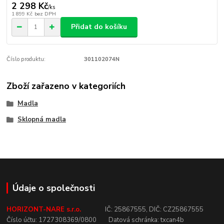
2 298 Kč
/
ks
1 899 Kč
bez DPH
Přidat do košíku
Číslo produktu:
301102074N
Zboží zařazeno v kategoriích
Madla
Sklopná madla
Údaje o společnosti
HORIZONT-NARE s.r.o.
IČ:
25867555,
DIČ:
CZ25867555
Číslo
účtu:
1727308369/0800
Datová
schránka:
txcan4b