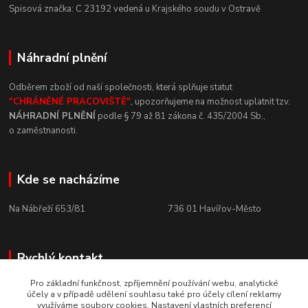
Spisová
značka:
C
23192
vedená u
Krajského
soudu v
Ostravě
Náhradní plnění
Odběrem zboží od naší společnosti, která
splňuje statut
"CHRÁNĚNÉ
PRACOVIŠTĚ"
, upozorňujeme na
možnost uplatnit tzv.
NÁHRADNÍ
PLNĚNÍ
podle § 79 až 81 zákona č.
435/2004 Sb.,
o
zaměstnanosti.
Kde se nacházíme
Na Nábřeží 653/81 736
01
Havířov-Město
Rychlý kontakt
Pro základní funkčnost, zpříjemnění používání webu, analytické
+420 800 10 10 73
účely a v případě udělení souhlasu také pro účely cílení reklamy
PO - PÁ, 8 - 15 hod.
využíváme soubory cookies. Nastavení vlastních preferencí