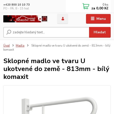
0
ks
+420 800 10 10 73
za
0,00 Kč
PO - PÁ, 8 - 15 hod.
Menu
Hledat
Úvod
Madla
Sklopné madlo ve tvaru U ukotvené do země - 813mm - bílý
komaxit
Sklopné madlo ve tvaru U
ukotvené do země - 813mm - bílý
komaxit