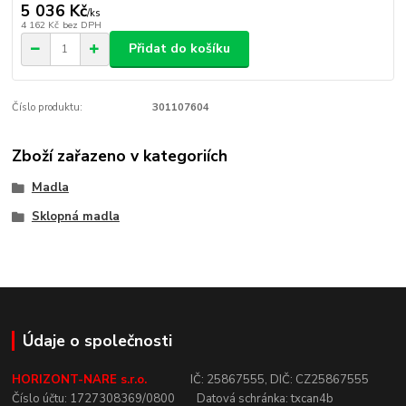
5 036 Kč
/
ks
4 162 Kč
bez DPH
Přidat do košíku
Číslo produktu:
301107604
Zboží zařazeno v kategoriích
Madla
Sklopná madla
Údaje o společnosti
HORIZONT-NARE s.r.o.
IČ:
25867555,
DIČ:
CZ25867555
Číslo
účtu:
1727308369/0800
Datová
schránka:
txcan4b