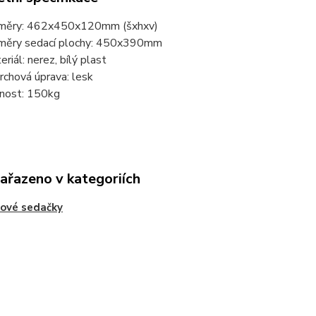
měry: 462x450x120mm (šxhxv)
měry sedací plochy: 450x390mm
eriál: nerez, bílý plast
rchová úprava: lesk
nost: 150kg
zařazeno v kategoriích
ové sedačky