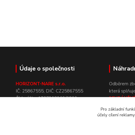
Údaje o společnosti
Náhradn
HORIZONT-NARE s.r.o.
Odběrem zbož
IČ:
25867555,
DIČ:
CZ25867555
která
splňuj
Číslo
účtu:
1727308369/0800
"CHRÁNĚN
Datová
schránka:
txcan4b
upozorňuje
Pro základní funk
Spisová
značka:
C
23192
vedená
NÁHRADNÍ
účely cílení reklam
u
Krajského
soudu v
Ostravě
zákona č.
43