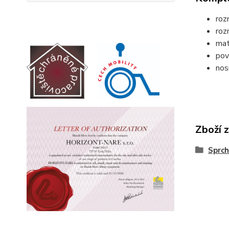
roz
roz
mat
pov
nos
Zboží 
Sprch