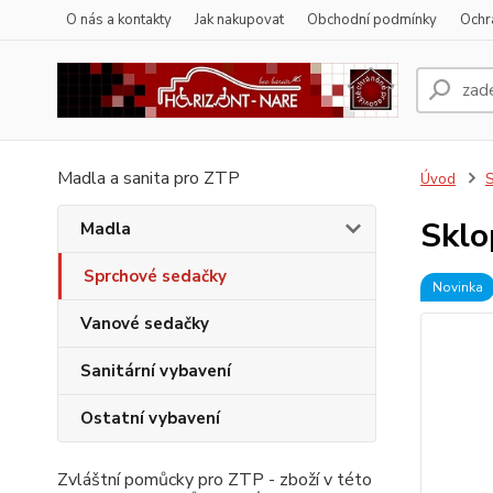
O nás a kontakty
Jak nakupovat
Obchodní podmínky
Ochr
Madla a sanita pro ZTP
Úvod
S
Sklo
Madla
Sprchové sedačky
Novinka
Vanové sedačky
Sanitární vybavení
Ostatní vybavení
Zvláštní pomůcky pro ZTP - zboží v této