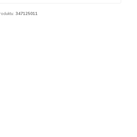
roduktu:
347125011