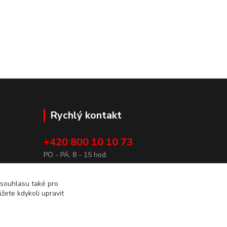
Rychlý kontakt
+420 800 10 10 73
3/81
PO - PÁ, 8 - 15 hod.
horizont-nare@horizont-nare.com
 souhlasu také pro
žete kdykoli upravit