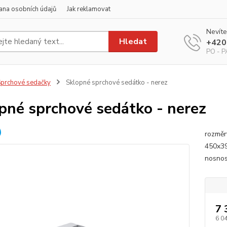
ana osobních údajů
Jak reklamovat
Nevíte
Hledat
+420
PO - PÁ
prchové sedačky
Sklopné sprchové sedátko - nerez
pné sprchové sedátko - nerez
rozměr
450x39
nosnos
7 
6 0