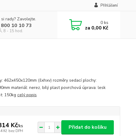
Přihlášení
 si rady? Zavolejte.
0
ks
 800 10 10 73
za
0,00 Kč
, 8 - 15 hod.
y: 462x450x120mm (šxhxv) rozměry sedací plochy:
0mm materiál: nerez, bílý plast povrchová úprava: lesk
t: 150kg
celý popis
314 Kč
/
ks
Přidat do košíku
44 Kč
bez DPH