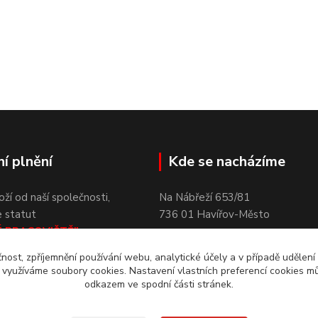
í plnění
Kde se nacházíme
í od naší společnosti,
Na Nábřeží 65
e statut
736
01
Havířov-Město
É
PRACOVIŠTĚ"
,
me na
možnost uplatnit tzv.
čnost, zpříjemnění používání webu, analytické účely a v případě udělení
PLNĚNÍ
podle § 79 až 81
y využíváme soubory cookies. Nastavení vlastních preferencí cookies mů
5/2004 Sb., o
zaměstnanosti.
odkazem ve spodní části stránek.