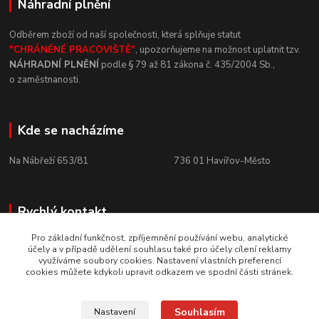
Náhradní plnění
Odběrem zboží od naší společnosti, která
splňuje statut
"CHRÁNĚNÉ
PRACOVIŠTĚ"
, upozorňujeme na
možnost uplatnit tzv.
NÁHRADNÍ
PLNĚNÍ
podle § 79 až 81 zákona č.
435/2004 Sb.,
o
zaměstnanosti.
Kde se nacházíme
Na Nábřeží 653/81 736
01
Havířov-Město
Rychlý kontakt
Pro základní funkčnost, zpříjemnění používání webu, analytické
+420 800 10 10 73
účely a v případě udělení souhlasu také pro účely cílení reklamy
PO - PÁ, 8 - 15 hod.
využíváme soubory cookies. Nastavení vlastních preferencí
cookies můžete kdykoli upravit odkazem ve spodní části stránek.
horizont-nare@horizont-nare.com
Souhlasím
Nastavení