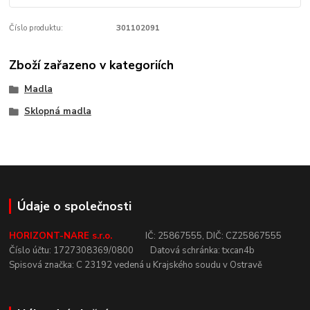
Číslo produktu:
301102091
Zboží zařazeno v kategoriích
Madla
Sklopná madla
Údaje o společnosti
HORIZONT-NARE s.r.o.
IČ:
25867555,
DIČ:
CZ25867555
Číslo
účtu:
1727308369/0800
Datová
schránka:
txcan4b
Spisová
značka:
C
23192
vedená u
Krajského
soudu v
Ostravě