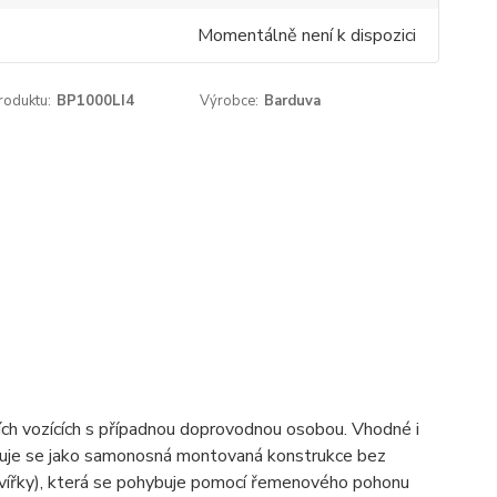
Momentálně není k dispozici
roduktu:
BP1000LI4
Výrobce:
Barduva
dních vozících s případnou doprovodnou osobou.
Vhodné i
taluje se jako samonosná montovaná konstrukce bez
dvířky), která se pohybuje pomocí řemenového pohonu