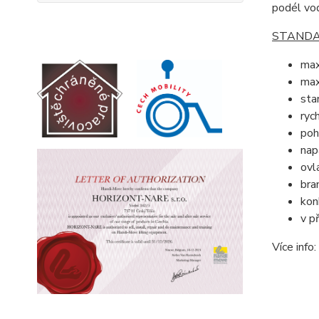
podél vod
STANDA
max
max
sta
ryc
poh
nap
ovl
bra
kon
v p
Více info: