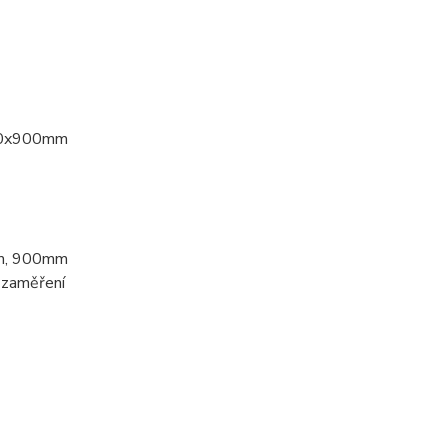
00x900mm
mm, 900mm
m zaměření