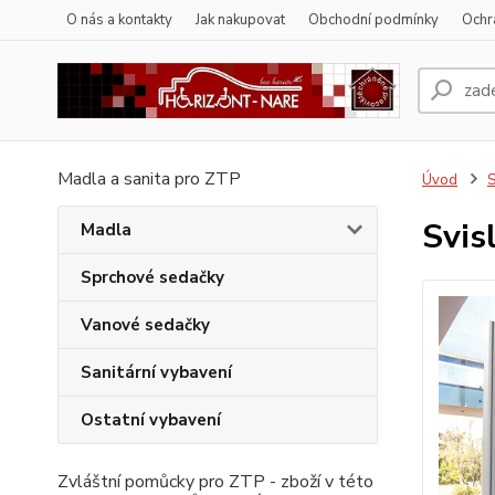
O nás a kontakty
Jak nakupovat
Obchodní podmínky
Ochr
Madla a sanita pro ZTP
Úvod
S
Svis
Madla
Sprchové sedačky
Vanové sedačky
Sanitární vybavení
Ostatní vybavení
Zvláštní pomůcky pro ZTP - zboží v této