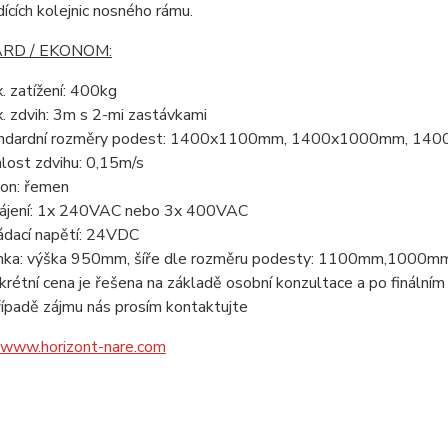
ících kolejnic nosného rámu.
RD / EKONOM:
. zatížení: 400kg
. zdvih: 3m s 2-mi zastávkami
ndardní rozměry podest: 1400x1100
mm, 1400x1000mm, 14
hlost zdvihu: 0,15m/s
on:
řemen
ájení: 1x 240VAC nebo 3x 400VAC
ádací napětí: 24VDC
nka: výška
950mm, šíře dle rozměru podesty: 1100mm,1000
krétní cena je řešena na základě osobní konzultace a po finální
řípadě zájmu nás prosím kontaktujte
www.horizont-nare.com