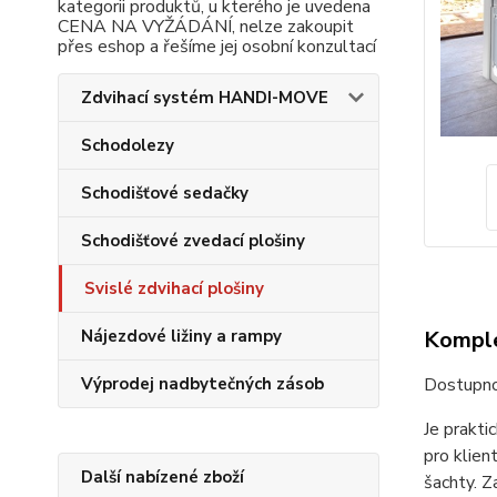
kategorii produktů, u kterého je uvedena
CENA NA VYŽÁDÁNÍ, nelze zakoupit
přes eshop a řešíme jej osobní konzultací
Zdvihací systém HANDI-MOVE
Schodolezy
Schodišťové sedačky
Schodišťové zvedací plošiny
Svislé zdvihací plošiny
Nájezdové ližiny a rampy
Komple
Výprodej nadbytečných zásob
Dostupno
Je prakti
pro klien
Další nabízené zboží
šachty. Z