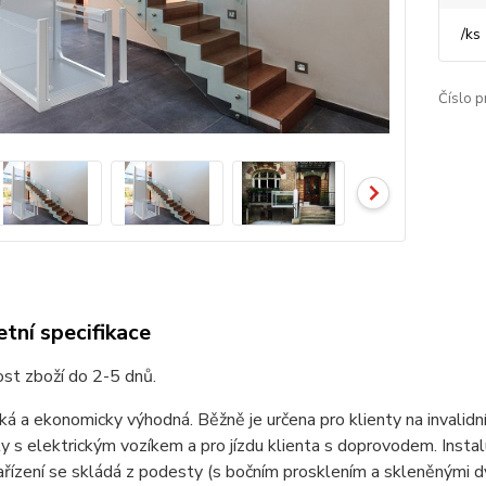
/
ks
Číslo p
tní specifikace
st zboží do 2-5 dnů.
cká a ekonomicky výhodná. Běžně je určena pro klienty na invali
ty s elektrickým vozíkem a pro jízdu klienta s doprovodem. Ins
ařízení se skládá z podesty (s bočním prosklením a skleněnými 