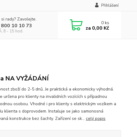
Přihlášení
 si rady? Zavolejte.
0
ks
 800 10 10 73
za
0,00 Kč
, 8 - 15 hod.
ena NA VYŽÁDÁNÍ
nost zboží do 2-5 dnů. Je praktická a ekonomicky výhodná.
e určena pro klienty na invalidních vozících s případnou
odnou osobou. Vhodné i pro klienty s elektrickým vozíkem a
zdu klienta s doprovodem. Instaluje se jako samonosná
aná konstrukce bez šachty. Zařízení se sk...
celý popis