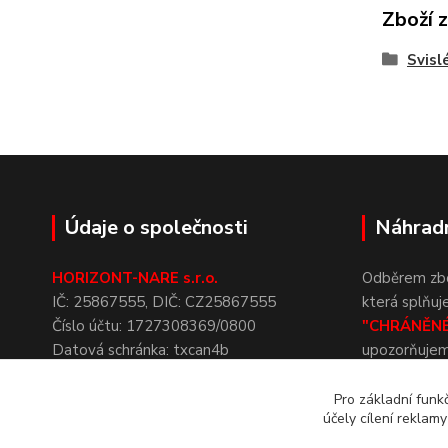
Zboží 
Svisl
Údaje o společnosti
Náhradn
HORIZONT-NARE s.r.o.
Odběrem zbož
IČ:
25867555,
DIČ:
CZ25867555
která
splňuj
Číslo
účtu:
1727308369/0800
"CHRÁNĚN
Datová
schránka:
txcan4b
upozorňuje
Spisová
značka:
C
23192
vedená
NÁHRADNÍ
u
Krajského
soudu v
Ostravě
zákona č.
43
Pro základní funk
účely cílení reklam