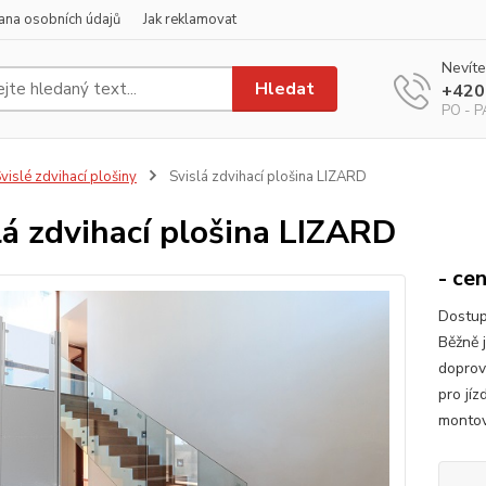
ana osobních údajů
Jak reklamovat
Nevíte
Hledat
+420
PO - PÁ
vislé zdvihací plošiny
Svislá zdvihací plošina LIZARD
lá zdvihací plošina LIZARD
- c
Dostup
Běžně j
doprov
pro jí
montov