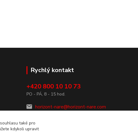
Rychlý kontakt
+420 800 10 10 73
3/81
PO - PÁ, 8 - 15 hod.
horizont-nare@horizont-nare.com
 souhlasu také pro
žete kdykoli upravit