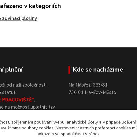
zařazeno v kategoriích
é zdvihací plošiny
í plnění
Kde se nacházíme
í od naší společnosti,
Na Nábřeží 65
e statut
736
01
Havířov-Město
É
PRACOVIŠTĚ"
,
me na
možnost uplatnit tzv.
PLNĚNÍ
podle § 79 až 81
5/2004 Sb., o
zaměstnanosti.
čnost, zpříjemnění používání webu, analytické účely a v případě udělení
y využíváme soubory cookies. Nastavení vlastních preferencí cookies mů
odkazem ve spodní části stránek.