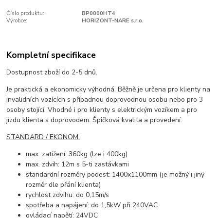
Číslo produktu:
BP0000HT4
Výrobce:
HORIZONT-NARE s.r.o.
Kompletní specifikace
Dostupnost zboží do 2-5 dnů.
Je praktická a ekonomicky výhodná. Běžně je určena pro klienty na
invalidních vozících s případnou doprovodnou osobu nebo pro 3
osoby stojící.
Vhodné i pro klienty s elektrickým vozíkem a pro
jízdu klienta s doprovodem. Špičková kvalita a provedení.
STANDARD / EKONOM:
max. zatížení: 360kg (lze i
400kg)
max. zdvih: 12m s 5-ti
zastávkami
standardní rozměry podest: 1400x1100
mm (je možný i jiný
rozměr dle přání klienta)
rychlost zdvihu: do 0,15m/s
spotřeba a napájení: do 1,5kW při
240VAC
ovládací napětí: 24VDC