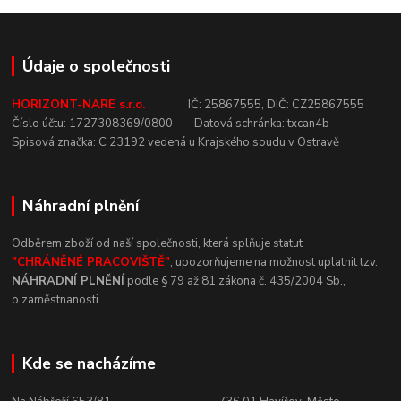
Údaje o společnosti
HORIZONT-NARE s.r.o.
IČ:
25867555,
DIČ:
CZ25867555
Číslo
účtu:
1727308369/0800
Datová
schránka:
txcan4b
Spisová
značka:
C
23192
vedená u
Krajského
soudu v
Ostravě
Náhradní plnění
Odběrem zboží od naší společnosti, která
splňuje statut
"CHRÁNĚNÉ
PRACOVIŠTĚ"
, upozorňujeme na
možnost uplatnit tzv.
NÁHRADNÍ
PLNĚNÍ
podle § 79 až 81 zákona č.
435/2004 Sb.,
o
zaměstnanosti.
Kde se nacházíme