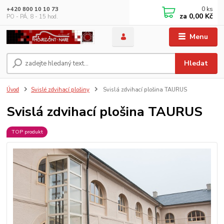
0
ks
+420 800 10 10 73
za
0,00 Kč
PO - PÁ, 8 - 15 hod.
Menu
Hledat
Úvod
Svislé zdvihací plošiny
Svislá zdvihací plošina TAURUS
Svislá zdvihací plošina TAURUS
TOP produkt