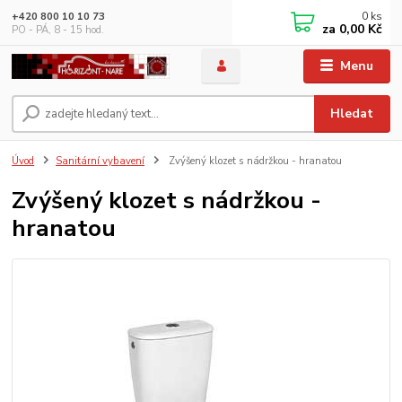
0
ks
+420 800 10 10 73
za
0,00 Kč
PO - PÁ, 8 - 15 hod.
Menu
Hledat
Úvod
Sanitární vybavení
Zvýšený klozet s nádržkou - hranatou
Zvýšený klozet s nádržkou -
hranatou