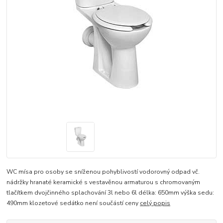
WC mísa pro osoby se sníženou pohyblivostí vodorovný odpad vč.
nádržky hranaté keramické s vestavěnou armaturou s chromovaným
tlačítkem dvojčinného splachování 3l nebo 6l délka: 650mm výška sedu:
490mm klozetové sedátko není součástí ceny
celý popis