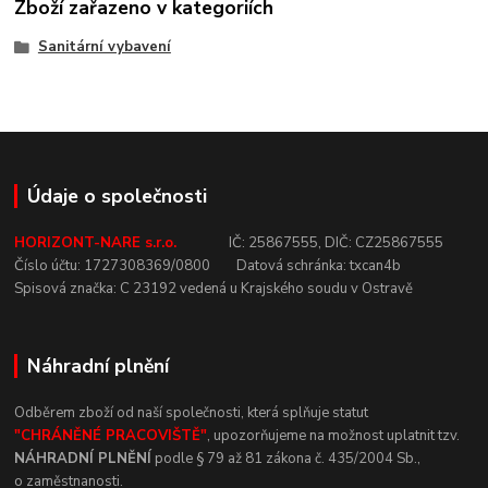
Zboží zařazeno v kategoriích
Sanitární vybavení
Údaje o společnosti
HORIZONT-NARE s.r.o.
IČ:
25867555,
DIČ:
CZ25867555
Číslo
účtu:
1727308369/0800
Datová
schránka:
txcan4b
Spisová
značka:
C
23192
vedená u
Krajského
soudu v
Ostravě
Náhradní plnění
Odběrem zboží od naší společnosti, která
splňuje statut
"CHRÁNĚNÉ
PRACOVIŠTĚ"
, upozorňujeme na
možnost uplatnit tzv.
NÁHRADNÍ
PLNĚNÍ
podle § 79 až 81 zákona č.
435/2004 Sb.,
o
zaměstnanosti.