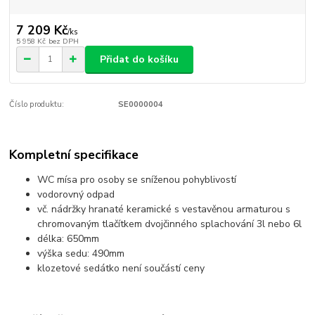
7 209 Kč
/
ks
5 958 Kč
bez DPH
Přidat do košíku
Číslo produktu:
SE0000004
Kompletní specifikace
WC mísa pro osoby se sníženou pohyblivostí
vodorovný odpad
vč. nádržky hranaté keramické s vestavěnou armaturou s
chromovaným tlačítkem dvojčinného splachování 3l nebo 6l
délka: 650mm
výška sedu: 490mm
klozetové sedátko není součástí ceny